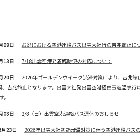
連絡バ
連絡バ
8月09日
お盆における空港連絡バス出雲大社行の吉兆館止に
利と安
利と安
7月13日
7/18出雲空港発着臨時便の対応について
4月20日
2026年ゴールデンウイーク渋滞対策により、吉兆館
間、吉兆館止となります。出雲大社発出雲空港経由玉造温泉行
す。
2月08日
2/8（日）出雲空港連絡バス運休のおしらせ
2月23日
2026年出雲大社初詣渋滞対策に伴う空港連絡バス