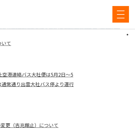
ついて
止空港連絡バス大社便は5月2日～5
は通常通り出雲大社バス停より運行
の変更（吉兆館止）について